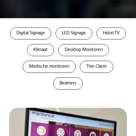
Home
Digital Signage
LED Signage
Hotel TV
Cases
Klimaat
Desktop Monitoren
Medische monitoren
Thin Client
Beamers