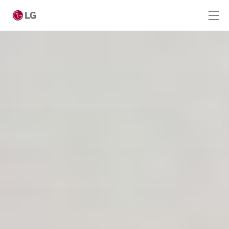
Ga naar hoofdinhoud
Home
Producten
Totaaloplossingen
Cases
Nieuws
CONTACT