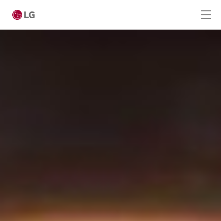
Ga naar hoofdinhoud
Home
Producten
Totaaloplossingen
Cases
Nieuws
CONTACT