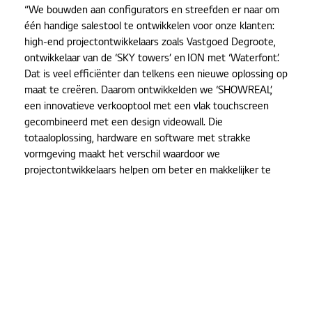
“We bouwden aan configurators en streefden er naar om
één handige salestool te ontwikkelen voor onze klanten:
high-end projectontwikkelaars zoals Vastgoed Degroote,
ontwikkelaar van de ‘SKY towers’ en ION met ‘Waterfont’.
Dat is veel efficiënter dan telkens een nieuwe oplossing op
maat te creëren. Daarom ontwikkelden we ‘SHOWREAL’,
een innovatieve verkooptool met een vlak touchscreen
gecombineerd met een design videowall. Die
totaaloplossing, hardware en software met strakke
vormgeving maakt het verschil waardoor we
projectontwikkelaars helpen om beter en makkelijker te
verkopen. Nanopixel vindt het belangrijk om ook echt een
totaaloplossing te bieden in plaats van enkel een
softwareoplossing waarbij de projectontwikkelaar zelf nog
op zoek moet naar een geschikte monitor. Daarom zochten
we zelf naar de juiste monitoren met een strakke en
minimalistische vormgeving.”
Oplossingen