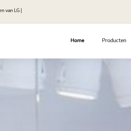
Ga naar hoofdinhoud
en van LG |
Home
Producten