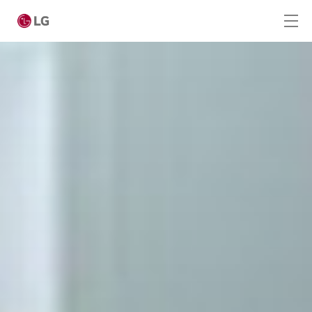
Ga naar hoofdinhoud
Home
Producten
Digital Signage
LED Signage
Hotel TV
Desktop Monitoren
Medische monitoren