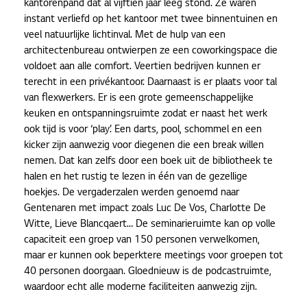
kantorenpand dat al vijftien jaar leeg stond. Ze waren
instant verliefd op het kantoor met twee binnentuinen en
veel natuurlijke lichtinval. Met de hulp van een
architectenbureau ontwierpen ze een coworkingspace die
voldoet aan alle comfort. Veertien bedrijven kunnen er
terecht in een privékantoor. Daarnaast is er plaats voor tal
van flexwerkers. Er is een grote gemeenschappelijke
keuken en ontspanningsruimte zodat er naast het werk
ook tijd is voor ‘play’. Een darts, pool, schommel en een
kicker zijn aanwezig voor diegenen die een break willen
nemen. Dat kan zelfs door een boek uit de bibliotheek te
halen en het rustig te lezen in één van de gezellige
hoekjes. De vergaderzalen werden genoemd naar
Gentenaren met impact zoals Luc De Vos, Charlotte De
Witte, Lieve Blancqaert… De seminarieruimte kan op volle
capaciteit een groep van 150 personen verwelkomen,
maar er kunnen ook beperktere meetings voor groepen tot
40 personen doorgaan. Gloednieuw is de podcastruimte,
waardoor echt alle moderne faciliteiten aanwezig zijn.