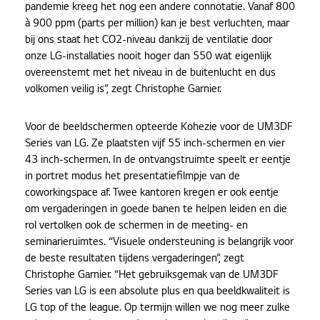
pandemie kreeg het nog een andere connotatie. Vanaf 800
à 900 ppm (parts per million) kan je best verluchten, maar
bij ons staat het CO2-niveau dankzij de ventilatie door
onze LG-installaties nooit hoger dan 550 wat eigenlijk
overeenstemt met het niveau in de buitenlucht en dus
volkomen veilig is”, zegt Christophe Garnier.
Voor de beeldschermen opteerde Kohezie voor de UM3DF
Series van LG. Ze plaatsten vijf 55 inch-schermen en vier
43 inch-schermen. In de ontvangstruimte speelt er eentje
in portret modus het presentatiefilmpje van de
coworkingspace af. Twee kantoren kregen er ook eentje
om vergaderingen in goede banen te helpen leiden en die
rol vertolken ook de schermen in de meeting- en
seminarieruimtes. “Visuele ondersteuning is belangrijk voor
de beste resultaten tijdens vergaderingen”, zegt
Christophe Garnier. “Het gebruiksgemak van de UM3DF
Series van LG is een absolute plus en qua beeldkwaliteit is
LG top of the league. Op termijn willen we nog meer zulke