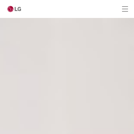
Ga naar hoofdinhoud
Home
Producten
Totaaloplossingen
Cases
Nieuws
CONTACT