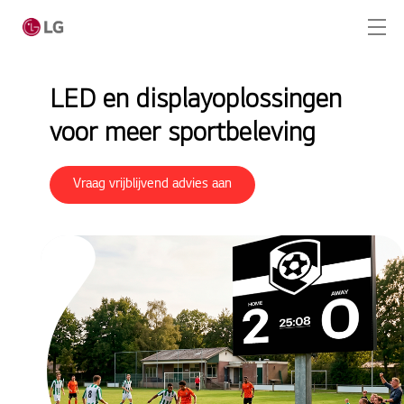
Ga naar hoofdinhoud
LED en displayoplossingen
voor meer sportbeleving
Home
Producten
Vraag vrijblijvend advies aan
Totaaloplossingen
Hospitality
Sport
Corporate
Retail