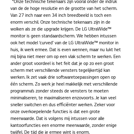
“Onze technische tekenaars zijn vooral onder de indruk
van de de hoge resolutie en de grootte van het scherm.
Van 27 inch naar een 34 inch breedbeeld is toch een
enorm verschil. Onze technische tekenaars zijn in de
wolken als ze die upgrade krijgen. De LG UltraWide™
monitor is geen standaardscherm. We hebben intussen
ook het model ‘curved’ van de LG UltraWide™ monitor in
huis, ik werk ermee. Dat is even wennen, maar nu lukt het
mij bijna niet meer om op een vlak scherm te werken. Een
ander groot voordeel is het feit dat je op zo een groot
scherm met verschillende vensters tegelijkertijd kan
werken. Ik zet vaak drie softwaretoepassingen open op
één scherm. Zo werk je heel makkelijk met verschillende
programma’s zonder steeds de vensters te moeten
minimaliseren, te maximaliseren enzovoorts. Je kan veel
sneller switchen en dus efficiënter werken. Zeker voor
onze overkoepelende functies is dat een grote
meerwaarde. Dat is volgens mij intussen voor alle
kantoorfuncties een enorme meerwaarde, zonder enige
twijfel. De tijd die je ermee wint is enorm.