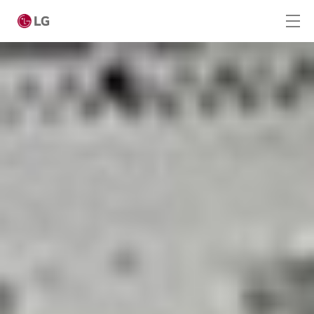
Ga naar hoofdinhoud
Home
Producten
Totaaloplossingen
Cases
Nieuws
CONTACT