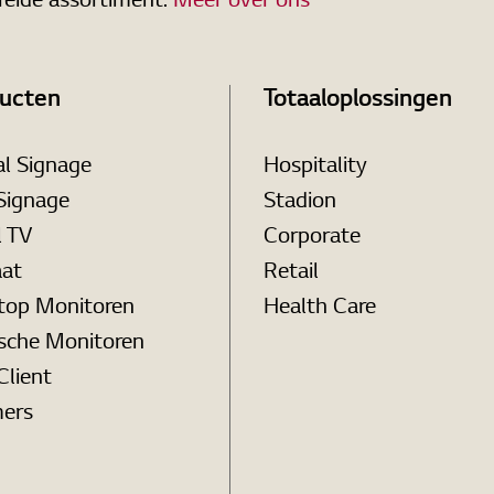
reide assortiment.
Meer over ons
ucten
Totaaloplossingen
al Signage
Hospitality
Signage
Stadion
l TV
Corporate
aat
Retail
top Monitoren
Health Care
sche Monitoren
Client
ers