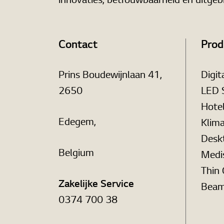
innovaties, betrouwbaarheid en uitgeb
Contact
Prod
Prins Boudewijnlaan 41,
Digit
2650
LED 
Hote
Edegem,
Klim
Desk
Belgium
Medi
Thin 
Zakelijke Service
Beam
0374 700 38