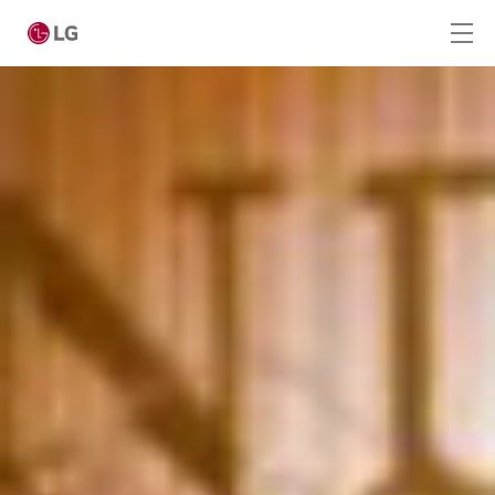
Ga naar hoofdinhoud
Home
Producten
Totaaloplossingen
Cases
Nieuws
CONTACT