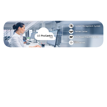
LG Hotel TV werkt met Google Cast
Geniet van snelle toegang tot uw persoonlijke apparaten
met een handige QR-code op LG Hotel TV voor het
streamen van uw favoriete OTT-shows op het grote
scherm en ervaar veilig uitchecken met automatische
verwijdering van persoonlijke informatie voor gemoedsrust.
Bovendien, met aanhoudende koppeling, verbindt u uw