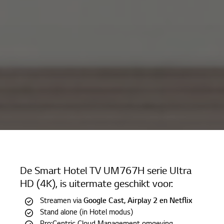
Home
Producten
De Smart Hotel TV UM767H serie Ultra
Hotel TV
HD (4K), is uitermate geschikt voor:
Smart Hotel TV Ultra HD 4K (UM767H)
Streamen via
Google Cast, Airplay 2 en Netflix
Stand alone (in Hotel modus)