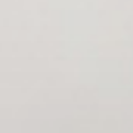
Smart Hotel TV Ultra HD 4K OLED (WM960H)
Smart Hotel TV Ultra HD 4K (UR762H)
Quick Menu
Pro:Centric Cloud
Pro:Centric Management Systeem
Desktop Monitoren
Medische monitoren
Thin Client
Beamers