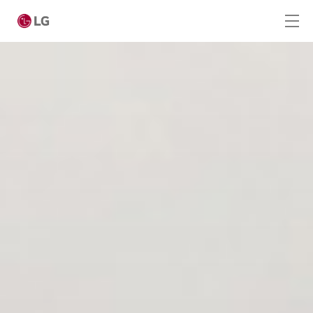
Ga naar hoofdinhoud
Home
Producten
Digital Signage
LED Signage
Hotel TV
Smart Hotel TV Ultra HD Casting (UM662H4)
Smart Hotel TV Ultra HD 4K (UM767H)