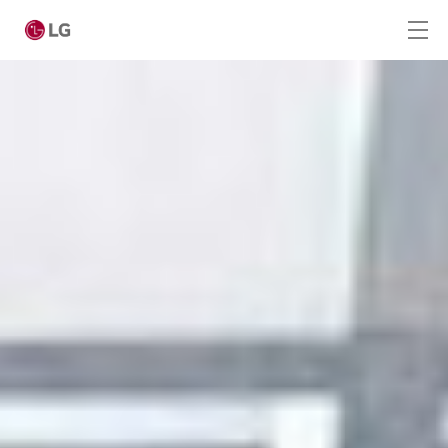
Ga naar hoofdinhoud
Home
Producten
Digital Signage
LED Signage
Indoor LED
Outdoor LED
All-in-One LED