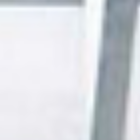
Transparent LED film
Hotel TV
Desktop Monitoren
Medische monitoren
Thin Client
Beamers
Klimaat
Totaaloplossingen
Cases