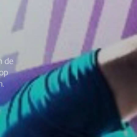
n de
 op
.