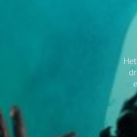
Het
dr