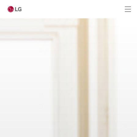
Ga naar hoofdinhoud
Home
Producten
Totaaloplossingen
Cases
Nieuws
CONTACT