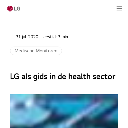
Ga naar hoofdinhoud
Home
Nieuws
31 jul. 2020
| Leestijd:
3 min.
LG als gids in de health sector
Home
Medische Monitoren
Producten
Totaaloplossingen
LG als gids in de health sector
Cases
Nieuws
CONTACT