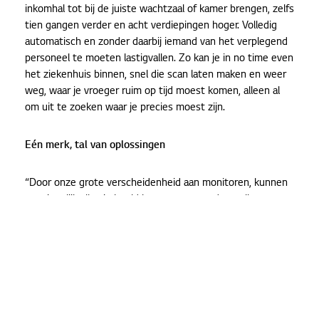
inkomhal tot bij de juiste wachtzaal of kamer brengen, zelfs
tien gangen verder en acht verdiepingen hoger. Volledig
automatisch en zonder daarbij iemand van het verplegend
personeel te moeten lastigvallen. Zo kan je in no time even
het ziekenhuis binnen, snel die scan laten maken en weer
weg, waar je vroeger ruim op tijd moest komen, alleen al
om uit te zoeken waar je precies moest zijn.
Eén merk, tal van oplossingen
“Door onze grote verscheidenheid aan monitoren, kunnen
we eigenlijk alles in beeld brengen op eender welke
afdeling van een ziekenhuis”, legt B2B Sales Manager Koen
Niville uit. “Met één enkel brand kan je alle kanten uit want
we bieden tal van oplossingen aan. Dat is één van de
sterke punten van LG.
Wayfinding
begint vaak bij het
oprijden van de parking en aan de hoofdingang waar
outdoor totems al opduiken. Vroeger hing in de inkomhal
nog een groot bord met de naamplaatjes van alle