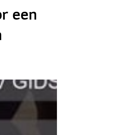
or een
n