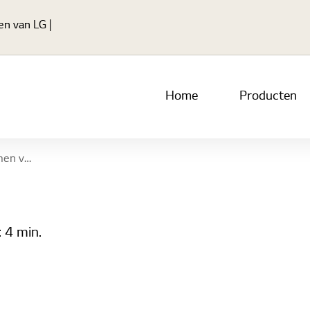
Ga naar hoofdinhoud
en van LG |
Home
Producten
 woonzorgcentra
:
4 min.