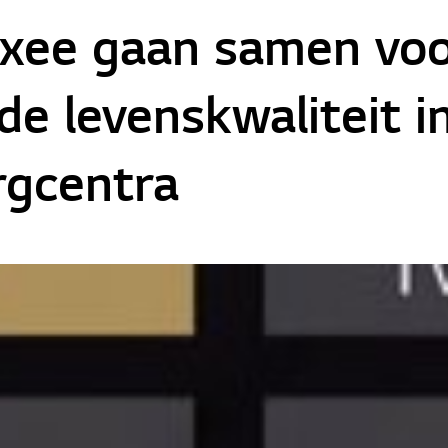
ixee gaan samen vo
e levenskwaliteit i
gcentra