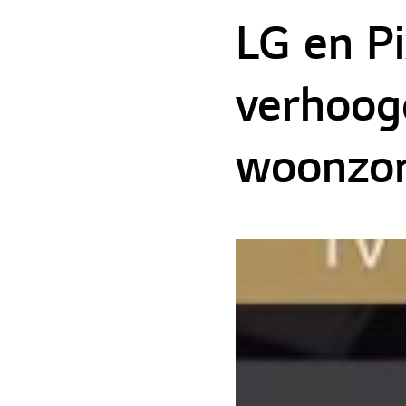
LG en P
verhoogd
woonzor