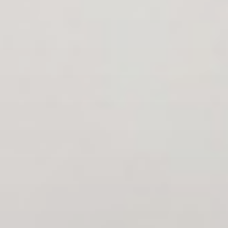
Smart Hotel TV Ultra HD 4K OLED (WM960H)
Smart Hotel TV Ultra HD 4K (UR762H)
Quick Menu
Pro:Centric Cloud
Système de gestion Pro:Centric
Climatisation
Moniteurs de bureau
Moniteurs médicaux
Thin Client