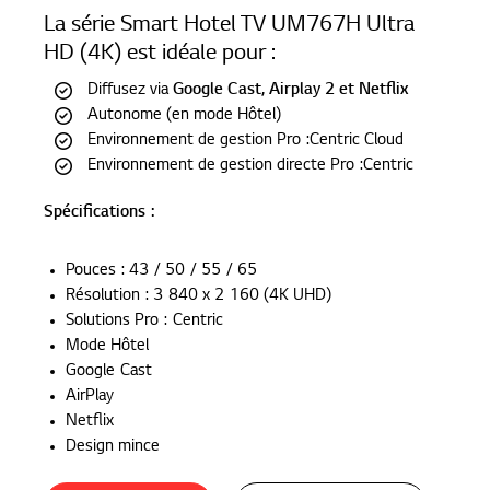
La série Smart Hotel TV UM767H Ultra
Hotel TV
HD (4K) est idéale pour :
Smart Hotel TV Ultra HD 4K (UM767H)
Diffusez via
Google Cast, Airplay 2 et Netflix
Autonome (en mode Hôtel)
Environnement de gestion Pro :Centric Cloud
Environnement de gestion directe Pro :Centric
Spécifications :
Pouces : 43 / 50 / 55 / 65
Résolution : 3 840 x 2 160 (4K UHD)
Solutions Pro : Centric
Mode Hôtel
Google Cast
AirPlay
Netflix
Design mince