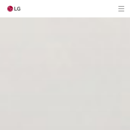
Passer au contenu principal
Home
Produits
Digital Signage
LED Signage
Hotel TV
Smart Hotel TV Ultra HD Casting (UM662H4)
Smart Hotel TV Ultra HD 4K (UM767H)