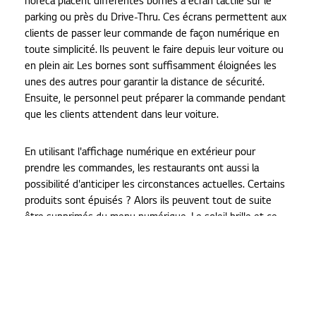
horeca placent différentes bornes à écran tactile sur le
parking ou près du Drive-Thru. Ces écrans permettent aux
clients de passer leur commande de façon numérique en
toute simplicité. Ils peuvent le faire depuis leur voiture ou
en plein air. Les bornes sont suffisamment éloignées les
unes des autres pour garantir la distance de sécurité.
Ensuite, le personnel peut préparer la commande pendant
que les clients attendent dans leur voiture.
En utilisant l'affichage numérique en extérieur pour
prendre les commandes, les restaurants ont aussi la
possibilité d'anticiper les circonstances actuelles. Certains
produits sont épuisés ? Alors ils peuvent tout de suite
être supprimés du menu numérique. Le soleil brille et ce
n'était pas prévu ? Alors il est possible de mettre plus en
avant les glaces du menu. Vous montrez donc toujours des
informations pertinentes à vos clients.
Le meilleur affichage