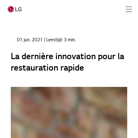
Ga naar hoofdinhoud
Home
Nieuws
01 jun. 2021
| Leestijd:
3 min.
La dernière innovation pour la restauration rapide
Home
La dernière innovation pour la
Producten
restauration rapide
Totaaloplossingen
Cases
Nieuws
CONTACT