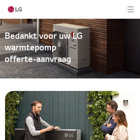
Ga naar hoofdinhoud
Bedankt voor uw LG
warmtepomp
Home
offerte-aanvraag
Producten
Totaaloplossingen
Cases
Nieuws
CONTACT