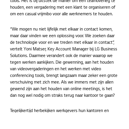
tools. Het is bij uitstek dé manier om een teamoverleg te
houden, een vergadering met een klant te organiseren of
om een casual vrijmibo voor alle werknemers te houden.
“We mogen nu niet lijfelijk met elkaar in contact komen,
maar daar vinden we een oplossing voor. We zoeken daar
de technologie voor en we treden met elkaar in contact”,
vertelt Yoni Matser, Key Account Manager bij LG Business
Solutions. Daarmee verandert ook de manier waarop we
tegen werken aankijken. Die gewenning, aan het houden
van videovergaderingen en het werken met video
conferencing tools, brengt langzaam maar zeker een grote
verschuiving met zich mee. Als we immers met zijn allen
gewend zijn aan het houden van online meetings, is het
dan nog wel nodig om straks terug naar kantoor te gaan?
Tegelijkertijd herbekijken werkgevers hun kantoren en
denken ze na over de toekomst. Het (deels) opzeggen van
een kantoorruimte kan namelijk flink wat financiële