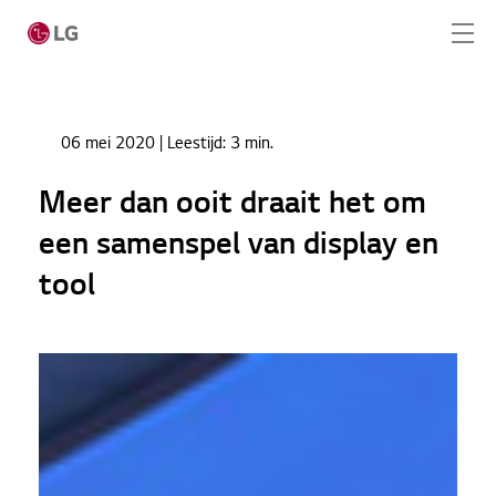
Ga naar hoofdinhoud
Home
Nieuws
06 mei 2020
| Leestijd:
3 min.
Meer dan ooit draait het om een samenspel van
Home
display en tool
Meer dan ooit draait het om
Producten
een samenspel van display en
Totaaloplossingen
tool
Cases
Nieuws
CONTACT