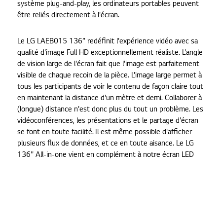
système plug-and-play, les ordinateurs portables peuvent
être reliés directement à l'écran.
Le LG LAEB015 136” redéfinit l'expérience vidéo avec sa
qualité d'image Full HD exceptionnellement réaliste. L'angle
de vision large de l'écran fait que l'image est parfaitement
visible de chaque recoin de la pièce. L'image large permet à
tous les participants de voir le contenu de façon claire tout
en maintenant la distance d'un mètre et demi. Collaborer à
(longue) distance n'est donc plus du tout un problème. Les
vidéoconférences, les présentations et le partage d'écran
se font en toute facilité. Il est même possible d'afficher
plusieurs flux de données, et ce en toute aisance. Le LG
136'' All-in-one vient en complément à notre écran LED
LG 130'' All-in-one (LAAG), présenté l'année passée.
Fini le temps des projecteurs
Le LG LED Cinema est un écran conçu spécifiquement
pour les salles de cinéma. L'écran est composé de