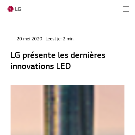
Ga naar hoofdinhoud
Home
Nieuws
20 mei 2020
| Leestijd:
2 min.
LG présente les dernières innovations LED
Home
LG présente les dernières
Producten
innovations LED
Totaaloplossingen
Cases
Nieuws
CONTACT