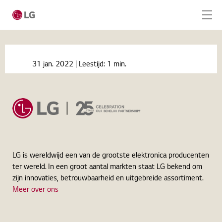
Ga naar hoofdinhoud
Home
Nieuws
31 jan. 2022
| Leestijd:
1 min.
LG et Userful lancent une solution AV sur IP
Home
d'entreprise défine par logiciel
Producten
Totaaloplossingen
Cases
LG is wereldwijd een van de grootste elektronica producenten
ter wereld. In een groot aantal markten staat LG bekend om
Nieuws
zijn innovaties, betrouwbaarheid en uitgebreide assortiment.
Meer over ons
CONTACT