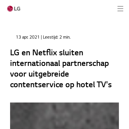
Ga naar hoofdinhoud
Home
Nieuws
13 apr. 2021
| Leestijd:
2 min.
LG en Netflix sluiten internationaal partnerschap
Home
voor uitgebreide contentservice op hotel TV's
LG en Netflix sluiten
Producten
internationaal partnerschap
Totaaloplossingen
voor uitgebreide
contentservice op hotel TV's
Cases
Nieuws
CONTACT