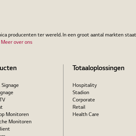
ica producenten ter wereld. In een groot aantal markten staat
.
Meer over ons
ucten
Totaaloplossingen
l Signage
Hospitality
ignage
Stadion
 TV
Corporate
at
Retail
op Monitoren
Health Care
che Monitoren
lient