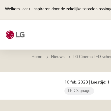
Welkom, laat u inspireren door de zakelijke totaaloplossing
Home
Nieuws
LG Cinema LED scherm 'LG Miraclass' brengt meeslepende kijkervarin
10 feb. 2023
| Leestijd:
1 
LED Signage