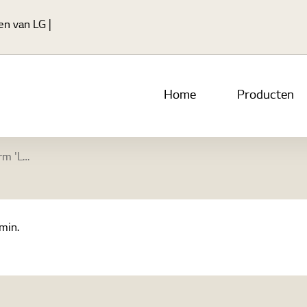
Ga naar hoofdinhoud
en van LG |
Home
Producten
g naar theaters
min.