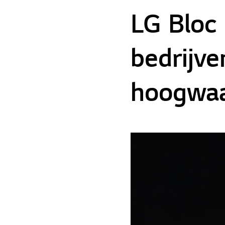
LG Bloc 
bedrijve
hoogwaa