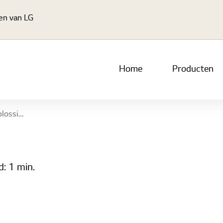
Ga naar hoofdinhoud
en van LG |
Home
Producten
ogwaardige display
jd:
1 min.