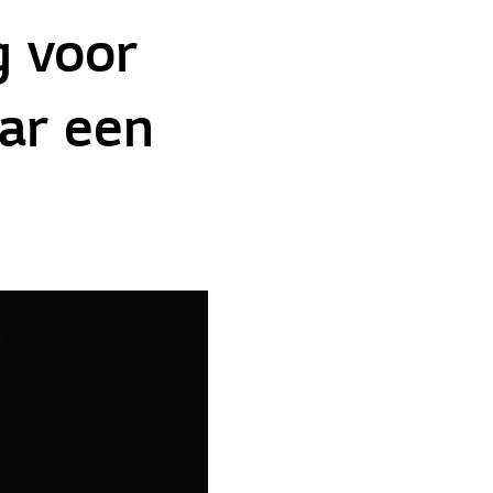
g voor
aar een