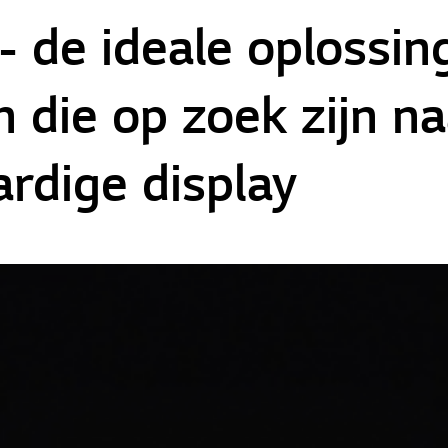
- de ideale oplossin
n die op zoek zijn n
rdige display