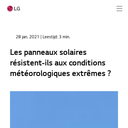
Ga naar hoofdinhoud
Home
Nieuws
28 jan. 2021
| Leestijd:
3 min.
Les panneaux solaires résistent-ils aux conditions
Home
météorologiques extrêmes ?
Les panneaux solaires
Producten
résistent-ils aux conditions
Totaaloplossingen
météorologiques extrêmes ?
Cases
Nieuws
CONTACT