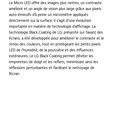
Le Micro LED offre des images plus nettes, un contraste
amélioré et un angle de vision plus large grâce aux pixels
auto-émissifs d’à peine un micromètre appliqués
directement sur la surface. Il s’agit d’une évolution
importante en matière de technologie d’affichage. La
technologie Black Coating de LG, présente sur l’avant des
écrans, a été développée pour améliorer le contraste et le
rendu des couleurs, tout en protégeant les petits pixels
LED de l’humidité, de la poussière et des influences
extérieures. Le LG Black Coating permet d’éviter les
empreintes de doigt et les reflets, minimisant ainsi les
réflexions perturbantes et facilitant le nettoyage de
l’écran.
Le LG MAGNIT est un appareil polyvalent idéal pour les
entreprises ou magasins qui cherchent un grand écran de
qualité doté d'une résolution 4K. La plate-forme webOS de
LG, smart signage, est synonyme d’une navigation intuitive
avec de nombreuses fonctions utiles, qui renforcent