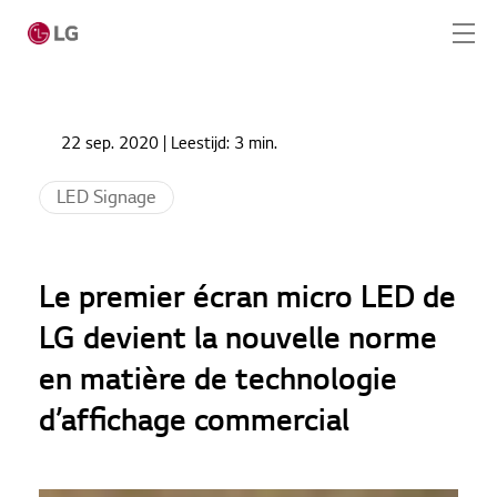
Ga naar hoofdinhoud
Home
Nieuws
22 sep. 2020
| Leestijd:
3 min.
Le premier écran micro LED de LG devient la
Home
nouvelle norme en matière de technologie
LED Signage
d’affichage commercial
Producten
Totaaloplossingen
Le premier écran micro LED de
Cases
LG devient la nouvelle norme
en matière de technologie
Nieuws
d’affichage commercial
CONTACT