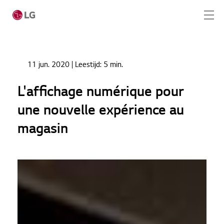
Ga naar hoofdinhoud
Home
Nieuws
11 jun. 2020
| Leestijd:
5 min.
L'affichage numérique pour une nouvelle expérience
Home
au magasin
L'affichage numérique pour
Producten
une nouvelle expérience au
Totaaloplossingen
magasin
Cases
Nieuws
CONTACT