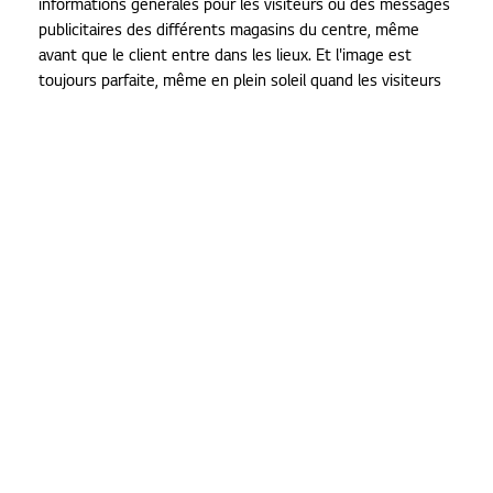
informations générales pour les visiteurs ou des messages
publicitaires des différents magasins du centre, même
avant que le client entre dans les lieux. Et l'image est
toujours parfaite, même en plein soleil quand les visiteurs
portent des lunettes solaires polarisées.
Une vitrine impressionnante
Après le parking, la prochaine étape du client est votre
vitrine. Donnez-leur un avant-goût de ce que votre
magasin a à leur offrir. Sur un écran LED à luminosité élevée
comme le
LG XS2E
et le
LG XS4F
, vous pouvez afficher un
message et mettre en avant les dernières actions et
promotions. L'écran a été élaboré spécifiquement pour
être placé facilement derrière une vitrine. Vous préférez
totalement intégrer l'écran dans votre vitrine ? Alors optez
pour le
LED transparent
. Le film LED transparent est
autoadhésif et peut donc facilement être fixé à la vitre,
sans construction compliquée. Vous voyez encore plus