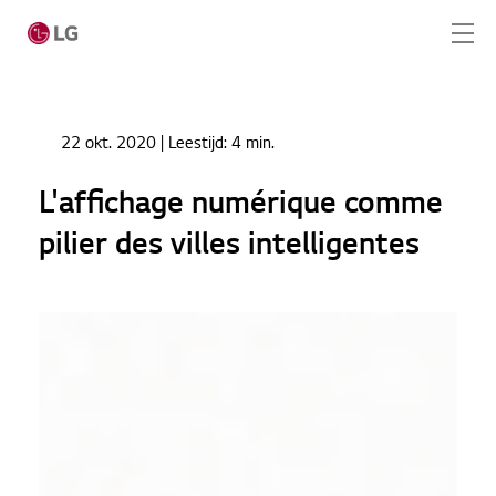
Ga naar hoofdinhoud
Home
Nieuws
22 okt. 2020
| Leestijd:
4 min.
L'affichage numérique comme pilier des villes
Home
intelligentes
L'affichage numérique comme
Producten
pilier des villes intelligentes
Totaaloplossingen
Cases
Nieuws
CONTACT