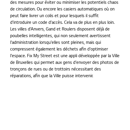
des mesures pour éviter ou minimiser les potentiels chaos
de circulation. Ou encore les casiers automatiques où on
peut faire livrer un colis et pour lesquels il suffit
d'introduire un code d'accès. Cela va de plus en plus loin.
Les villes d'Anvers, Gand et Roulers disposent déjà de
poubelles intelligentes, qui non seulement avertissent
l'administration lorsqu'elles sont pleines, mais qui
compressent également les déchets afin d'optimiser
l'espace. Fix My Street est une appli développée par la Ville
de Bruxelles qui permet aux gens d'envoyer des photos de
tronçons de rues ou de trottoirs nécessitant des
réparations, afin que la Ville puisse intervenir.
Des écrans dynamiques et polyvalents
On ne pense peut-être pas automatiquement à l'affichage
numérique quand on pense à une ville intelligente, mais il
s'agit bel et bien d'un des piliers – parfois invisible – de la
vie urbaine moderne. Pensez par exemple aux horaires en