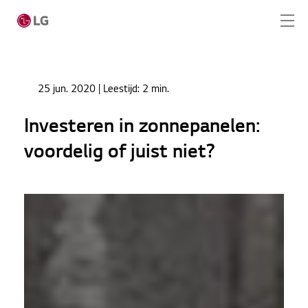
Ga naar hoofdinhoud
Home
Nieuws
25 jun. 2020
| Leestijd:
2 min.
Investeren in zonnepanelen: voordelig of juist niet?
Home
Investeren in zonnepanelen:
Producten
voordelig of juist niet?
Totaaloplossingen
Cases
Nieuws
CONTACT