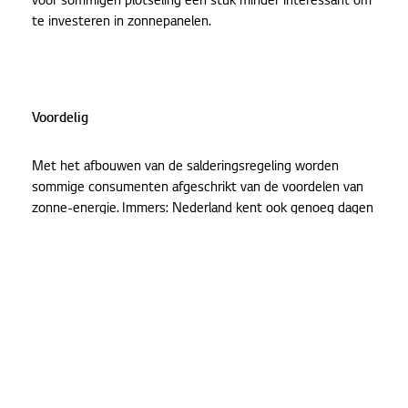
voor sommigen plotseling een stuk minder interessant om
te investeren in zonnepanelen.
Voordelig
Met het afbouwen van de salderingsregeling worden
sommige consumenten afgeschrikt van de voordelen van
zonne-energie. Immers: Nederland kent ook genoeg dagen
waarop de zon nauwelijks achter het wolkendek
tevoorschijn komt, dus loont investeren in zonnepanelen
dan nog wel? Zo wordt al gauw de verwachting gecreëerd
dat de energierekening na 2023 flink zal oplopen, ondanks
de aanwezigheid van zonnepanelen.
Niets is echter minder waar. Los van de duurzame
voordelen die zonnepanelen met zich meebrengen,
verdwijnt de salderingsregeling niet direct. Zoals eerder