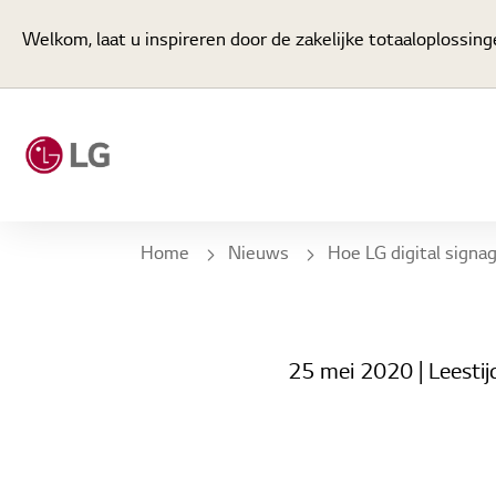
Welkom, laat u inspireren door de zakelijke totaaloplossin
Home
Nieuws
Hoe LG digital signage de belangrijkste uitdagingen van elk bedrijf
25 mei 2020
| Leestij