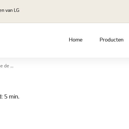
Ga naar hoofdinhoud
gen van LG
Home
Producten
 een boost geeft.
d:
5 min.