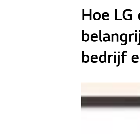
Hoe LG d
belangri
bedrijf 