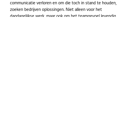
communicatie verloren en om die toch in stand te houden,
zoeken bedrijven oplossingen. Niet alleen voor het
dagdagelijkse werk, maar ook om het teamgevoel levendig
te houden.
Virtuele overstap
Business trips zijn niet langer een sinecure en grote
seminaries of congressen verhuisden allemaal naar het
wereldwijde web. Face-to-face meetings – zeker met
collega’s of partners uit het buitenland - zijn vandaag
eigenlijk alleen nog via videoconferencing mogelijk.
“COVID-19 heeft niet alleen een economische crisis in
gang gezet”, zegt Bruno Cornut, Key Account Manager bij
LG. “Het heeft de dagelijkse gang van zaken in de
bedrijfswereld ook door mekaar geschud. Videocalls zijn
een deel van de routine geworden voor heel wat
bedienden. Webinars en virtuele events maken deel uit van