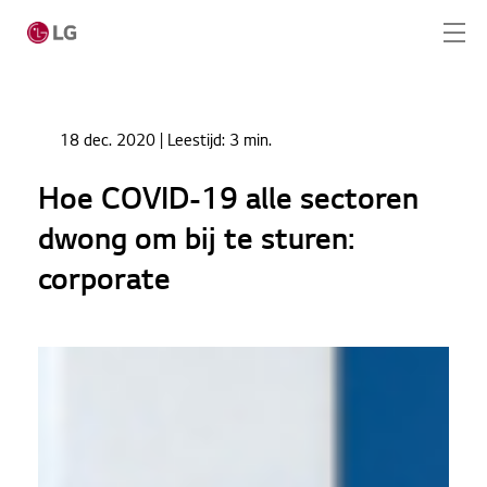
Ga naar hoofdinhoud
Home
Nieuws
18 dec. 2020
| Leestijd:
3 min.
Hoe COVID-19 alle sectoren dwong om bij te
Home
sturen: corporate
Hoe COVID-19 alle sectoren
Producten
dwong om bij te sturen:
Totaaloplossingen
corporate
Cases
Nieuws
CONTACT