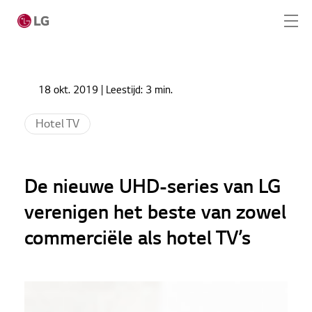
Ga naar hoofdinhoud
Home
Nieuws
18 okt. 2019
| Leestijd:
3 min.
De nieuwe UHD-series van LG verenigen het beste
Home
van zowel commerciële als hotel TV’s
Hotel TV
Producten
Totaaloplossingen
De nieuwe UHD-series van LG
Cases
verenigen het beste van zowel
commerciële als hotel TV’s
Nieuws
CONTACT