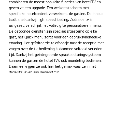
combineren de meest populaire functies van hotel TV en
geven ze een upgrade. Een welkomstscherm met
specifieke hotelcontent verwelkomt de gasten. De inhoud
laadt snel dankzij high-speed loading. Zodra de tv is
aangezet, verschijnt het volledig te personaliseren menu.
De getoonde diensten zijn speciaal afgestemd op elke
gast, het Quick menu zorgt voor een gebruiksvriendelijke
ervaring. Het geïrriteerde telefoontje naar de receptie met
vragen over de tv-bediening is daarmee voltooid verleden
tijd. Dankzij het geïntegreerde spraakbesturingssysteem
kunnen de gasten de hotel TV’s ook mondeling bedienen.
Daarmee krijgen ze ook hier het gemak waar ze in het
dagelijks leven aan gewend zijn.
Eenvoudig managen
Dankzij de verschillende beschikbare tools in de nieuwe
series wordt het werk van hotelmanagers eenvoudiger. De