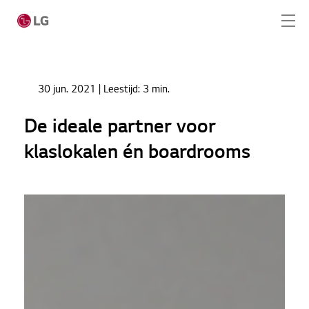
Ga naar hoofdinhoud
Home
Nieuws
30 jun. 2021
| Leestijd:
3 min.
De ideale partner voor klaslokalen én boardrooms
Home
De ideale partner voor
Producten
klaslokalen én boardrooms
Totaaloplossingen
Cases
Nieuws
CONTACT