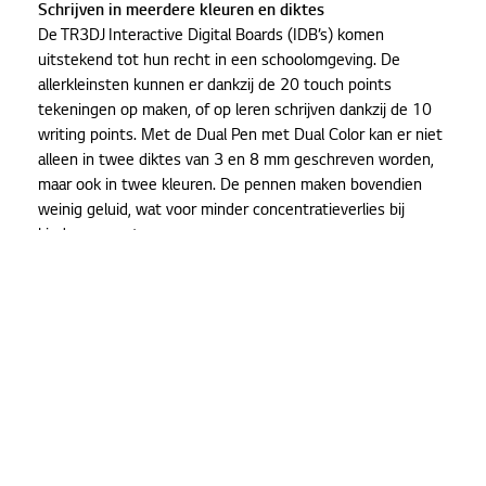
Schrijven in meerdere kleuren en diktes
De TR3DJ Interactive Digital Boards (IDB’s) komen
uitstekend tot hun recht in een schoolomgeving. De
allerkleinsten kunnen er dankzij de 20 touch points
tekeningen op maken, of op leren schrijven dankzij de 10
writing points. Met de Dual Pen met Dual Color kan er niet
alleen in twee diktes van 3 en 8 mm geschreven worden,
maar ook in twee kleuren. De pennen maken bovendien
weinig geluid, wat voor minder concentratieverlies bij
kinderen zorgt.
Ook voor al iets oudere leerlingen en studenten kan een
IDB een verrijking van de lessen betekenen. Tot 30
personen kunnen namelijk met Air Class via een laptop of
ander apparaat rechtstreeks verbinding maken met het
scherm. De enige voorwaarde is dat ze allemaal op
hetzelfde netwerk zijn aangesloten, zowel in de klas als
vanuit huis. Zo kunnen ze gebruikmaken van tools
waarmee ze kunnen stemmen, antwoorden of projecten