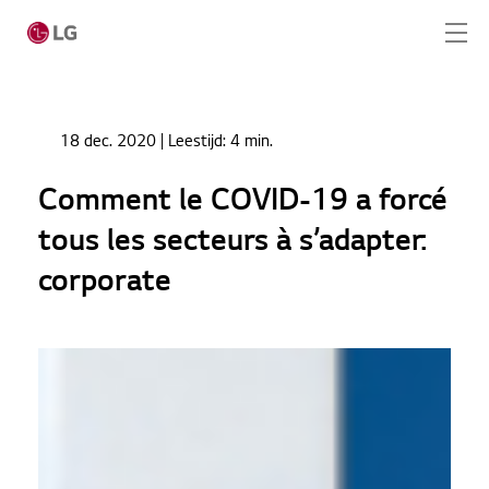
Ga naar hoofdinhoud
Home
Nieuws
18 dec. 2020
| Leestijd:
4 min.
Comment le COVID-19 a forcé tous les secteurs à
Home
s’adapter: corporate
Comment le COVID-19 a forcé
Producten
tous les secteurs à s’adapter:
Totaaloplossingen
corporate
Cases
Nieuws
CONTACT