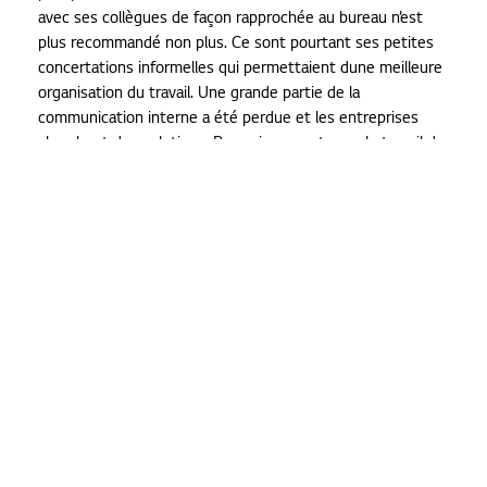
avec ses collègues de façon rapprochée au bureau n’est
plus recommandé non plus. Ce sont pourtant ses petites
concertations informelles qui permettaient dune meilleure
organisation du travail. Une grande partie de la
communication interne a été perdue et les entreprises
cherchent des solutions. Pas uniquement pour le travail de
tous les jours, mais également pour maintenir le sentiment
d’appartenance à une équipe.
Transition virtuelle
Les voyages d’affaires ne sont plus une sinécure et les
grands séminaires ou congrès se sont tous transformés en
événements virtuels. À l’heure actuelle, les entretiens
physiques – surtout avec des collègues et des partenaires
de l’étranger – sont uniquement possibles par
vidéoconférence.