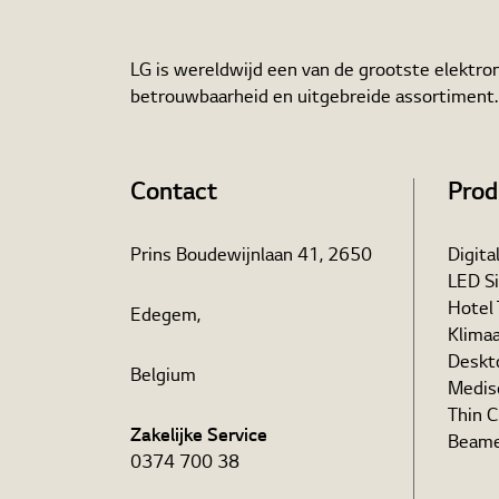
LG is wereldwijd een van de grootste elektron
betrouwbaarheid en uitgebreide assortiment
Contact
Prod
Prins Boudewijnlaan 41, 2650
Digita
LED S
Hotel
Edegem,
Klima
Deskt
Belgium
Medis
Thin C
Zakelijke Service
Beame
0374 700 38