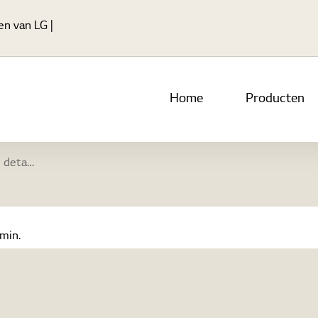
Ga naar hoofdinhoud
en van LG |
Home
Producten
toe doet
min.