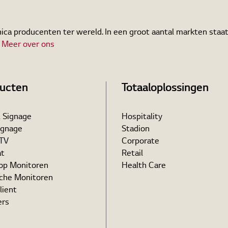
ica producenten ter wereld. In een groot aantal markten staat
.
Meer over ons
ucten
Totaaloplossingen
l Signage
Hospitality
ignage
Stadion
 TV
Corporate
at
Retail
op Monitoren
Health Care
che Monitoren
lient
rs