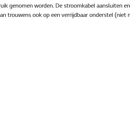
bruik genomen worden. De stroomkabel aansluiten en
kan trouwens ook op een verrijdbaar onderstel (nie
roller met intuïtieve software maakt het toestel ook
nstellen en configureren is al vooraf gedaan. LG maa
e displays gebruik van WebOS. Een besturingssysteem
jke en snelle manier kunt navigeren door het hele m
delen
 One:Quick Share dongles, kan ook deze display een
n meerdere apparaten. De ingebouwde Office Mode 
C.