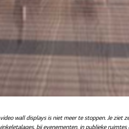
eo wall displays is niet meer te stoppen. Je ziet ze
inkeletalages, bij evenementen, in publieke ruimtes 