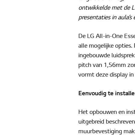
ontwikkelde met de LG
presentaties in aula’s
De LG All-in-One Essen
alle mogelijke opties
ingebouwde luidspreke
pitch van 1,56mm zorg
vormt deze display in
Eenvoudig te install
Het opbouwen en insta
uitgebreid beschreven
muurbevestiging maken