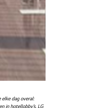
 elke dag overal:
en in hotellobby’s. LG