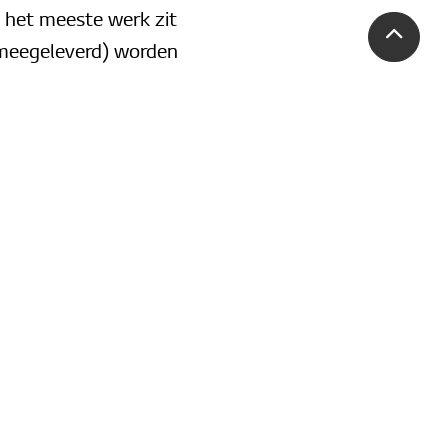
 het meeste werk zit
t meegeleverd) worden
 bijzonder
kt voor de besturing
 dat zo is ingericht
enu.
voudig en draadloos
zorgt voor een smart