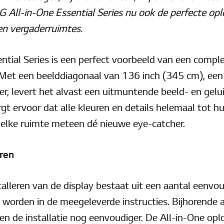
 All-in-One Essential Series nu ook de perfecte opl
 en vergaderruimtes.
tial Series is een perfect voorbeeld van een complete
. Met een beelddiagonaal van 136 inch (345 cm), een 
r, levert het alvast een uitmuntende beeld- en gelui
t ervoor dat alle kleuren en details helemaal tot h
 elke ruimte meteen dé nieuwe eye-catcher.
eren
lleren van de display bestaat uit een aantal eenvo
 worden in de meegeleverde instructies. Bijhorende 
 de installatie nog eenvoudiger. De All-in-One opl