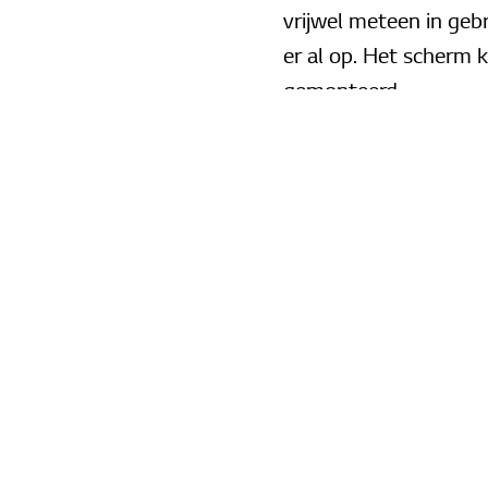
vrijwel meteen in ge
er al op. Het scherm 
gemonteerd.
De geïntegreerde cont
gebruiksvriendelijk. I
van zijn professionel
dat je op een makkeli
Draadloos schermen 
Met behulp van de LG
de schermen delen va
bediening vanaf uw P