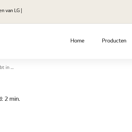
Ga naar hoofdinhoud
gen van LG
Home
Producten
n scherm
d:
2 min.