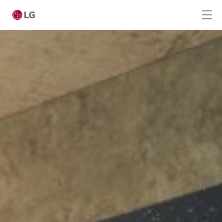
Ga naar hoofdinhoud
Home
Producten
Totaaloplossingen
Cases
Nieuws
CONTACT