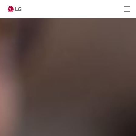
Ga naar hoofdinhoud
Home
Producten
Totaaloplossingen
Cases
Nieuws
CONTACT