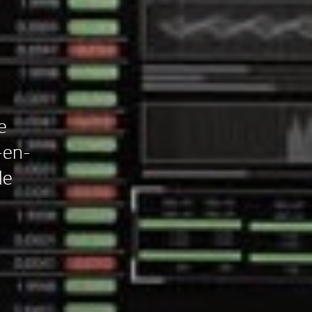
e
-en-
de