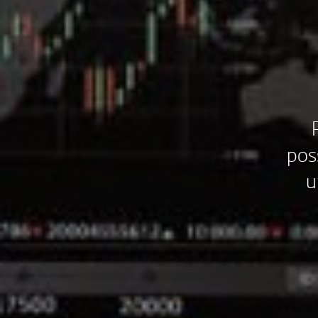
pos
u