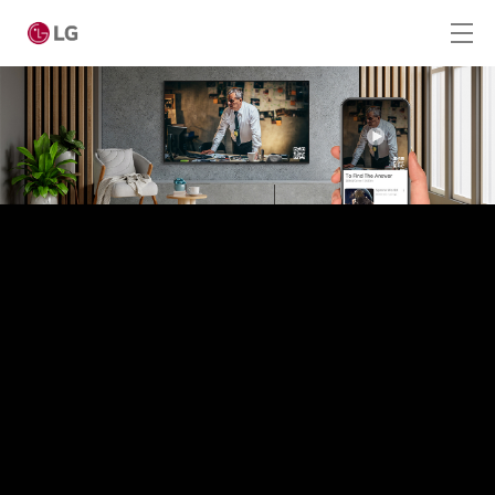
Passer au contenu principal
Home
Produits
Digital Signage
LED Signage
Hotel TV
Smart Hotel TV Ultra HD Casting (UM662H4)
Smart Hotel TV Ultra HD 4K (UM767H)