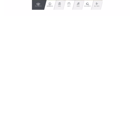
Quick Menu
Pas de place pour un serveur central ? Tous les modèles
de téléviseurs hôteliers LG sont équipés par défaut
d'un menu rapide. Vous pourrez également choisir entre
4 templates différents.
En savoir plus