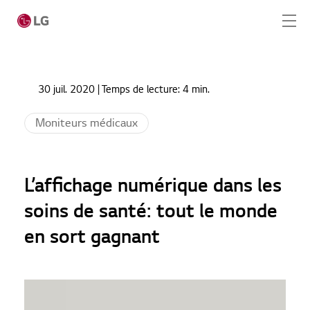
Passer au contenu principal
Home
Actualités
30 juil. 2020
| Temps de lecture:
4 min.
L’affichage numérique dans les soins de santé: tout
Home
le monde en sort gagnant
Moniteurs médicaux
Produits
Solution totale
L’affichage numérique dans les
Cas
soins de santé: tout le monde
en sort gagnant
Actualités
CONTACT
SERVICE REQUEST