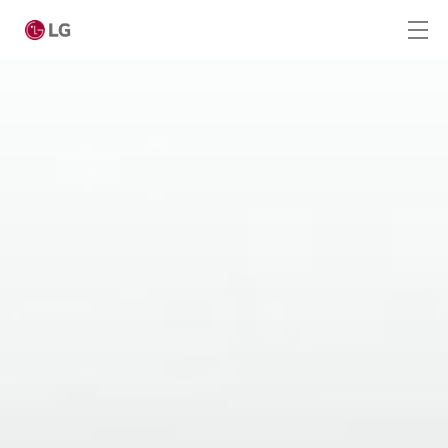
Passer au contenu principal
Home
Produits
Digital Signage
Écrans standard
Mur vidéo
High Brightness
Écrans OLED