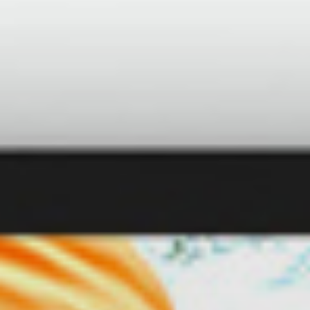
Écrans extensibles LG
Écrans interactifs
LED Signage
Hotel TV
Climatisation
Moniteurs de bureau
Moniteurs médicaux
Thin Client
Beamers