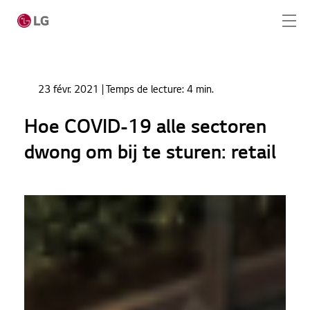
Passer au contenu principal
Home
Actualités
23 févr. 2021
| Temps de lecture:
4 min.
Hoe COVID-19 alle sectoren dwong om bij te
Home
sturen: retail
Hoe COVID-19 alle sectoren
Produits
dwong om bij te sturen: retail
Solution totale
Cas
Actualités
CONTACT
SERVICE REQUEST