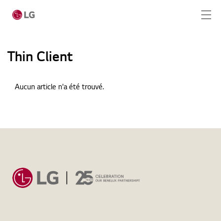
Passer au contenu principal
Thin Client
Home
Aucun article n'a été trouvé.
Produits
Solution totale
Home
Cas
Actualités
Actualités
Thin Client
CONTACT
SERVICE REQUEST