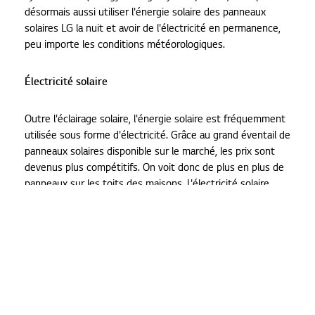
désormais aussi utiliser l'énergie solaire des panneaux
solaires LG la nuit et avoir de l'électricité en permanence,
peu importe les conditions météorologiques.
Électricité solaire
Outre l'éclairage solaire, l'énergie solaire est fréquemment
utilisée sous forme d'électricité. Grâce au grand éventail de
panneaux solaires disponible sur le marché, les prix sont
devenus plus compétitifs. On voit donc de plus en plus de
panneaux sur les toits des maisons. L'électricité solaire
peut être utilisée pour quasiment chaque application: de
l'alimentation des petits appareils électroménagers à la
fourniture en énergie de villes entières. Il existe des parcs
de panneaux solaires pouvant en effet générer
suffisamment d'électricité pour fournir une ville entière de
courant électrique. Chez vous à la maison, le panneau
solaire est avant tout utilisé pour faire fonctionner les
appareils électroménagers comme les lave-vaisselle,