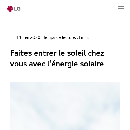
Passer au contenu principal
Home
Actualités
14 mai 2020
| Temps de lecture:
3 min.
Faites entrer le soleil chez vous avec l'énergie
Home
solaire
Faites entrer le soleil chez
Produits
vous avec l'énergie solaire
Solution totale
Cas
Actualités
CONTACT
SERVICE REQUEST