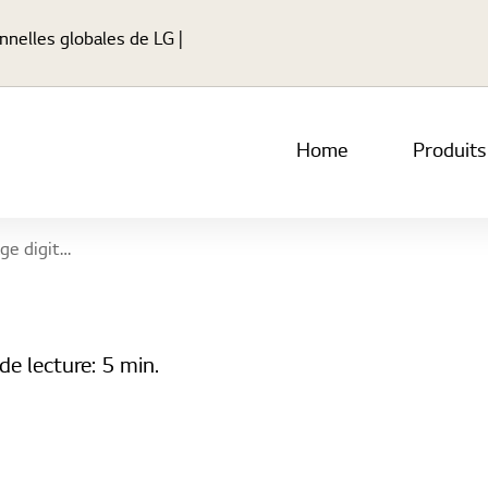
Passer au contenu princip
nnelles globales de LG |
Home
Produits
uce à chaque entreprise
de lecture:
5 min.