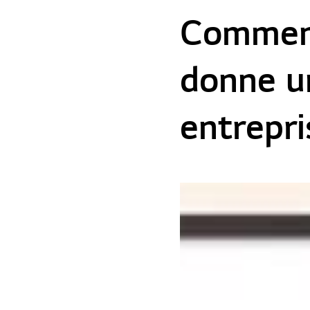
Comment 
donne u
entrepri